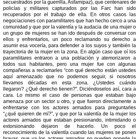
secuestrados por la guerrilla, Asfamipaz), que centenares de
policías y militares capturados por las Farc han sido
recuperados por el trabajo de ella. En otros casos las
negociaciones con paramilitares que han hecho cerco a una
comunidad y que por la valentía y la audacia de una mujer o
un grupo de mujeres se han ido después de conversar con
ellos y enfrentarlos, un poco reclamando su derecho a
asumir esa vocería, para defender a los suyos y también la
trayectoria de la mujer en la zona. En algún caso que oí los
paramilitares entraron a una población y atemorizaron a
todos sus habitantes, pero una mujer fue con algunas
compañeras a reclamarles “con qué derecho están ustedes
aquí amenazado que no podemos seguir, si nosotros
llevamos décadas en esta zona. ¿Ustedes cuándo
llegaron? ¿Qué derecho tienen?”. Diciéndoselos así, cara a
cara. Lo mismo el caso de personas que estaban bajo
amenaza por un sector u otro, y que fueron directamente a
enfrentarse con los actores armados para preguntarles
“¿qué quieren de mí?”, y que por la valentía de la mujer los
actores armados que estaban presionando, intimidando o
extorsionando dejaron de hacerlo. Un poco el
reconocimiento de la valentía cuando las mujeres se ponen
bravas, que ya los actores armados no pueden ponerle la