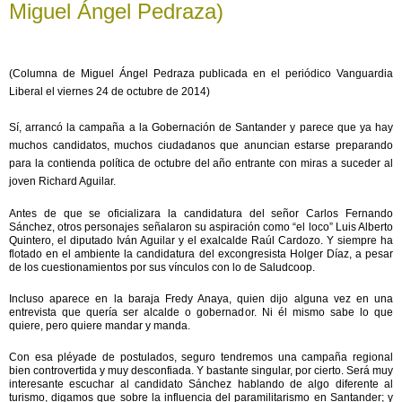
Miguel Ángel Pedraza)
(Columna de Miguel Ángel Pedraza publicada en el periódico Vanguardia
Liberal el viernes 24 de octubre de 2014)
Sí, arrancó la campaña a la Gobernación de Santander y parece que ya hay
muchos candidatos, muchos ciudadanos que anuncian estarse preparando
para la contienda política de octubre del año entrante con miras a suceder al
joven Richard Aguilar.
Antes de que se oficializara la candidatura del señor Carlos Fernando
Sánchez, otros personajes señalaron su aspiración como “el loco” Luis Alberto
Quintero, el diputado Iván Aguilar y el exalcalde Raúl Cardozo. Y siempre ha
flotado en el ambiente la candidatura del excongresista Holger Díaz, a pesar
de los cuestionamientos por sus vínculos con lo de Saludcoop.
Incluso aparece en la baraja Fredy Anaya, quien dijo alguna vez en una
entrevista que quería ser alcalde o gobernador. Ni él mismo sabe lo que
quiere, pero quiere mandar y manda.
Con esa pléyade de postulados, seguro tendremos una campaña regional
bien controvertida y muy desconfiada. Y bastante singular, por cierto. Será muy
interesante escuchar al candidato Sánchez hablando de algo diferente al
turismo, digamos que sobre la influencia del paramilitarismo en Santander; y