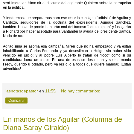
será interesantísimo oír el discurso del aspirante Quintero sobre la corrupción
en la política.
Y tendremos que prepararnos para escuchar la consigna “uribista” de Aguilar y
Cardozo, seguidores de la doctrina del expresidente. Aunque Sánchez,
también. Hasta de pronto hablarán mal del famoso “contrato plan” y fustigarán
a Richard por haber aceptado para Santander la ayuda del presidente Santos.
Nada de raro.
Agitadísima se asoma esa campaña. Miren que no ha empezado y ya están
inhabilitando a Carlos Fernando y ya desestiman a Holger sin haber sido
vencido en juicio; y al pobre Luis Alberto lo tratan de “loco” como si su
candidatura fuera un chiste. En una de esas se descuidan y se les monta
Fredy, querido u odiado, pero ya les dijo a todos que quiere mandar. ¡Están
advertidos!
lasnotasdepastor
en
11:55
No hay comentarios:
Compartir
En manos de los Aguilar (Columna de
Diana Saray Giraldo)