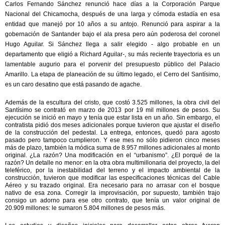
Carlos Fernando Sánchez renunció hace días a la Corporación Parque
Nacional del Chicamocha, después de una larga y cómoda estadía en esa
entidad que manejó por 10 años a su antojo. Renunció para aspirar a la
gobernación de Santander bajo el ala presa pero aún poderosa del coronel
Hugo Aguilar. Si Sánchez llega a salir elegido - algo probable en un
departamento que eligió a Richard Aguilar-, su más reciente trayectoria es un
lamentable augurio para el porvenir del presupuesto público del Palacio
Amarillo. La etapa de planeación de su último legado, el Cerro del Santísimo,
es un caro desatino que está pasando de agache.
Además de la escultura del cristo, que costó 3.525 millones, la obra civil del
Santísimo se contrató en marzo de 2013 por 19 mil millones de pesos. Su
ejecución se inició en mayo y tenía que estar lista en un año. Sin embargo, el
contratista pidió dos meses adicionales porque tuvieron que ajustar el diseño
de la construcción del pedestal. La entrega, entonces, quedó para agosto
pasado pero tampoco cumplieron. Y ese mes no sólo pidieron cinco meses
más de plazo, también la módica suma de 8.957 millones adicionales al monto
original. ¿La razón? Una modificación en el “urbanismo”. ¿El porqué de la
razón? Un detalle no menor: en la otra obra multimillonaria del proyecto, la del
teleférico, por la inestabilidad del terreno y el impacto ambiental de la
construcción, tuvieron que modificar las especificaciones técnicas del Cable
Aéreo y su trazado original. Era necesario para no arrasar con el bosque
nativo de esa zona. Corregir la improvisación, por supuesto, también trajo
consigo un adorno para ese otro contrato, que tenía un valor original de
20.909 millones: le sumaron 5.804 millones de pesos más.