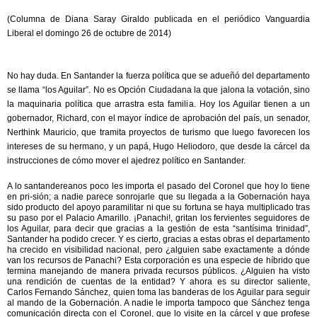
(Columna de Diana Saray Giraldo publicada en el periódico Vanguardia
Liberal el domingo 26 de octubre de 2014)
No hay duda. En Santander la fuerza política que se adueñó del departamento
se llama “los Aguilar”. No es Opción Ciudadana la que jalona la votación, sino
la maquinaria política que arrastra esta familia. Hoy los Aguilar tienen a un
gobernador, Richard, con el mayor índice de aprobación del país, un senador,
Nerthink Mauricio, que tramita proyectos de turismo que luego favorecen los
intereses de su hermano, y un papá, Hugo Heliodoro, que desde la cárcel da
instrucciones de cómo mover el ajedrez político en Santander.
A lo santandereanos poco les importa el pasado del Coronel que hoy lo tiene
en pri-sión; a nadie parece sonrojarle que su llegada a la Gobernación haya
sido producto del apoyo paramilitar ni que su fortuna se haya multiplicado tras
su paso por el Palacio Amarillo. ¡Panachi!, gritan los fervientes seguidores de
los Aguilar, para decir que gracias a la gestión de esta “santísima trinidad”,
Santander ha podido crecer. Y es cierto, gracias a estas obras el departamento
ha crecido en visibilidad nacional, pero ¿alguien sabe exactamente a dónde
van los recursos de Panachi? Esta corporación es una especie de híbrido que
termina manejando de manera privada recursos públicos. ¿Alguien ha visto
una rendición de cuentas de la entidad? Y ahora es su director saliente,
Carlos Fernando Sánchez, quien toma las banderas de los Aguilar para seguir
al mando de la Gobernación. A nadie le importa tampoco que Sánchez tenga
comunicación directa con el Coronel, que lo visite en la cárcel y que profese